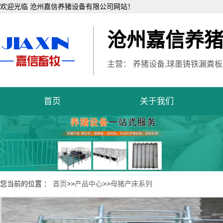
欢迎光临 沧州嘉信养猪设备有限公司网站！
沧州嘉信养
主营： 养猪设备,球墨铸铁漏粪板
首页
关于我们
您当前的位置 ：
首页
>>
产品中心
>>
母猪产床系列