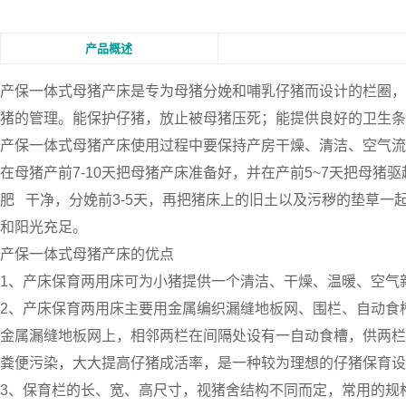
产品概述
产保一体式母猪产床
是专为母猪分娩和哺乳仔猪而设计的栏圈，
猪的管理。能保护仔猪，放止被母猪压死；能提供良好的卫生条
产保一体式母猪产床使用过程中要保持产房干燥、清洁、空气流
在母猪产前7-10天把母猪产床准备好，并在产前5~7天把母猪
肥 干净，分娩前3-5天，再把猪床上的旧土以及污秽的垫草
和阳光充足。
产保一体式母猪产床的优点
1、产床保育两用床可为小猪提供一个清洁、干燥、温暖、空气
2、产床保育两用床主要用金属编织漏缝地板网、围栏、自动食
金属漏缝地板网上，相邻两栏在间隔处设有一自动食槽，供两栏
粪便污染，大大提高仔猪成活率，是一种较为理想的仔猪保育设
3、保育栏的长、宽、高尺寸，视猪舍结构不同而定，常用的规格栏长2米，