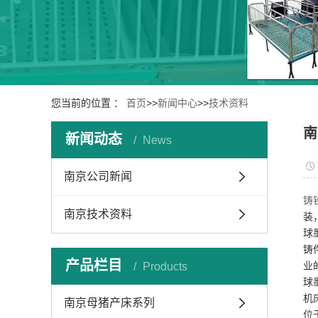
您当前的位置 ：
首页
>>
新闻中心
>>
技术资料
南
新闻动态
News
南京公司新闻
铸
南京技术资料
装
球
铸
产品栏目
业
Products
球
机
南京母猪产床系列
位