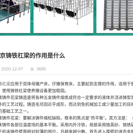
京铸铁杠梁的作用是什么
2020-12-07
3685
铁杠梁
应用于双体母猪产床，仔猪保育床，主要起到支撑的作用，适用于
，使用铸铁杠梁使养猪设备更加稳固。
墨铸件花梁铸造是将各种五金铸件熔炼成符合一定要求的液体并浇进铸型
件的工艺过程。铸造毛坯因近乎成形，而达到免机械加工或少量加工的目
的基础工艺之一。
墨铸件花梁：要解决铸件缩松缺陷，根本的焦点是“热平衡”。其方法是：
床铸件各部位温度场的基本平衡。采用内外冷铁，局部采用锆英砂、铬铁矿
于机床铸件壁面相对较薄的部位，且越来越分散。首先进入厚壁的液态金