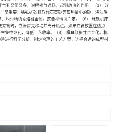
气孔又细又多，说明排气通畅，起到散热的作用。（3） 改
品非常重要！铬铁矿砂将取代石英砂等蓄热量小的砂，浇注后
定、均匀地填充熔融金属。这要视情况而定。（6） 球铁机床
需要立管时，立管首先移动并离开热点。如果立管放置在热点
产生集中缩孔，降低工艺收率。（8） 模具倾斜并合金化。机
铸造进行科学分析，制定合理的工艺方案，选择合适的成型材