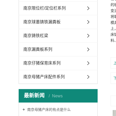
的
南京限位栏/定位栏系列
变
将
南京球墨铸铁漏粪板
模
上
床
南京铸铁杠梁
料
南京漏粪板系列
南京仔猪保育床系列
南京母猪产床配件系列
最新新闻
News
南京母猪产床的有点是什么