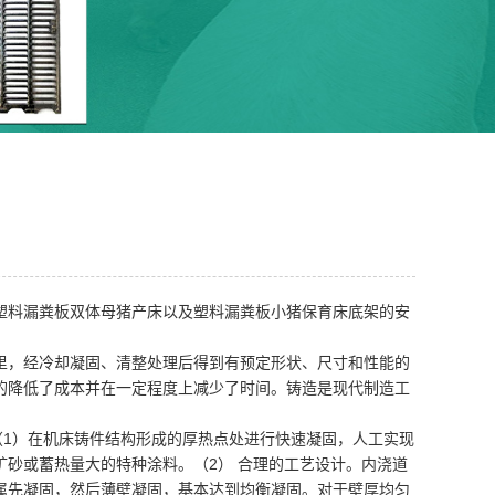
塑料漏粪板双体母猪产床以及塑料漏粪板小猪保育床底架的安
里，经冷却凝固、清整处理后得到有预定形状、尺寸和性能的
的降低了成本并在一定程度上减少了时间。铸造是现代制造工
（1）在机床铸件结构形成的厚热点处进行快速凝固，人工实现
砂或蓄热量大的特种涂料。（2） 合理的工艺设计。内浇道
属先凝固，然后薄壁凝固，基本达到均衡凝固。对于壁厚均匀