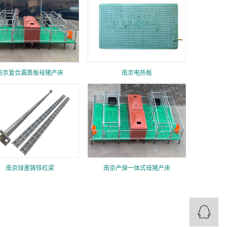
南京复合漏粪板母猪产床
南京电热板
南京球墨铸铁杠梁
南京产保一体式母猪产床