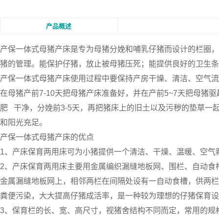
产品概述
产保一体式母猪产床
是专为母猪分娩和哺乳仔猪而设计的栏圈，
猪的管理。能保护仔猪，放止被母猪压死；能提供良好的卫生条
产保一体式母猪产床使用过程中要保持产房干燥、清洁、空气流
在母猪产前7-10天把母猪产床准备好，并在产前5~7天把母猪
肥 干净，分娩前3-5天，再把猪床上的旧土以及污秽的垫草
和阳光充足。
产保一体式母猪产床的优点
1、产床保育两用床可为小猪提供一个清洁、干燥、温暖、空气
2、产床保育两用床主要用金属编织漏缝地板网、围栏、自动食
金属漏缝地板网上，相邻两栏在间隔处设有一自动食槽，供两栏
粪便污染，大大提高仔猪成活率，是一种较为理想的仔猪保育设
3、保育栏的长、宽、高尺寸，视猪舍结构不同而定，常用的规格栏长2米，