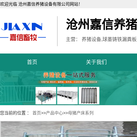
欢迎光临 沧州嘉信养猪设备有限公司网站！
沧州嘉信养
主营： 养猪设备,球墨铸铁漏粪板
首页
关于我们
您当前的位置 ：
首页
>>
产品中心
>>
母猪产床系列